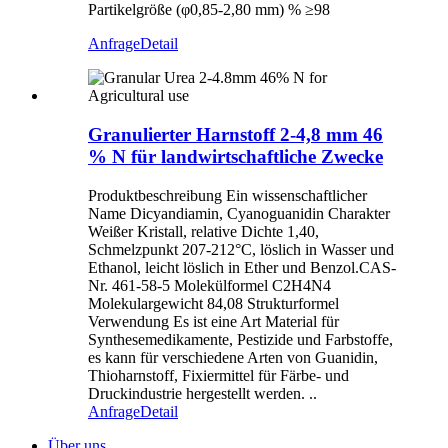
Partikelgröße (φ0,85-2,80 mm) % ≥98
Anfrage
Detail
Granulierter Harnstoff 2-4,8 mm 46
% N für landwirtschaftliche Zwecke
Produktbeschreibung Ein wissenschaftlicher
Name Dicyandiamin, Cyanoguanidin Charakter
Weißer Kristall, relative Dichte 1,40,
Schmelzpunkt 207-212°C, löslich in Wasser und
Ethanol, leicht löslich in Ether und Benzol.CAS-
Nr. 461-58-5 Molekülformel C2H4N4
Molekulargewicht 84,08 Strukturformel
Verwendung Es ist eine Art Material für
Synthesemedikamente, Pestizide und Farbstoffe,
es kann für verschiedene Arten von Guanidin,
Thioharnstoff, Fixiermittel für Färbe- und
Druckindustrie hergestellt werden. ..
Anfrage
Detail
Über uns